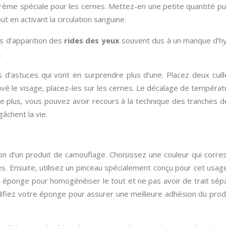
crème spéciale pour les cernes. Mettez-en une petite quantité pu
 en activant la circulation sanguine.
 d’apparition des
rides des yeux
souvent dus à un manque d’hyd
.
 d’astuces qui vont en surprendre plus d’une. Placez deux cuil
 lavé le visage, placez-les sur les cernes. Le décalage de températur
 De plus, vous pouvez avoir recours à la technique des tranches 
âchent la vie.
tion d’un produit de camouflage. Choisissez une couleur qui corr
s. Ensuite, utilisez un pinceau spécialement conçu pour cet usage. 
e éponge pour homogénéiser le tout et ne pas avoir de trait sépa
umidifiez votre éponge pour assurer une meilleure adhésion du pr