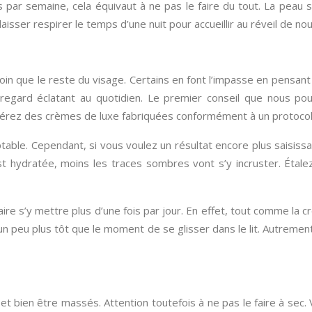
s par semaine, cela équivaut à ne pas le faire du tout. La peau s
aisser respirer le temps d’une nuit pour accueillir au réveil de no
n que le reste du visage. Certains en font l’impasse en pensant fa
n regard éclatant au quotidien. Le premier conseil que nous po
férez des crèmes de luxe fabriquées conformément à un protocol
cceptable. Cependant, si vous voulez un résultat encore plus saisi
st hydratée, moins les traces sombres vont s’y incruster. Étalez
 faire s’y mettre plus d’une fois par jour. En effet, tout comme la 
un peu plus tôt que le moment de se glisser dans le lit. Autrement
 et bien être massés. Attention toutefois à ne pas le faire à sec